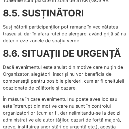
Toaletele sunt plasate în zona de START/SOSIRE.
8.5. SUSȚINĂTORI
Susținătorii participanților pot ramane în vecinătatea
traseului, dar în afara rutei de alergare, având grijă să nu
deterioreze zonele de spațiu verde.
8.6. SITUAȚII DE URGENȚĂ
Dacă evenimentul este anulat din motive care nu țin de
Organizator, alegătorii înscriși nu vor beneficia de
compensaţii pentru posibile pierderi, cum ar fi cheltuieli
ocazionate de călătorie şi cazare.
În măsura în care evenimentul nu poate avea loc sau
este întrerupt din motive care nu sunt în controlul
organizatorilor (cum ar fi, dar nelimitandu-se la decizii
administrative ale autorităților, cazuri de forță majoră,
greve, instituirea unor stări de urgență etc.), aceștia