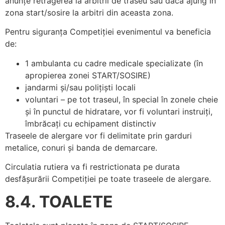
anunțe retragerea la arbitrii de traseu sau dacă ajung în
zona start/sosire la arbitri din aceasta zona.
Pentru siguranța Competiției evenimentul va beneficia
de:
1 ambulanta cu cadre medicale specializate (în
apropierea zonei START/SOSIRE)
jandarmi și/sau polițiști locali
voluntari – pe tot traseul, în special în zonele cheie
și în punctul de hidratare, vor fi voluntari instruiți,
îmbrăcați cu echipament distinctiv
Traseele de alergare vor fi delimitate prin garduri
metalice, conuri și banda de demarcare.
Circulatia rutiera va fi restrictionata pe durata
desfășurării Competiției pe toate traseele de alergare.
8.4. TOALETE