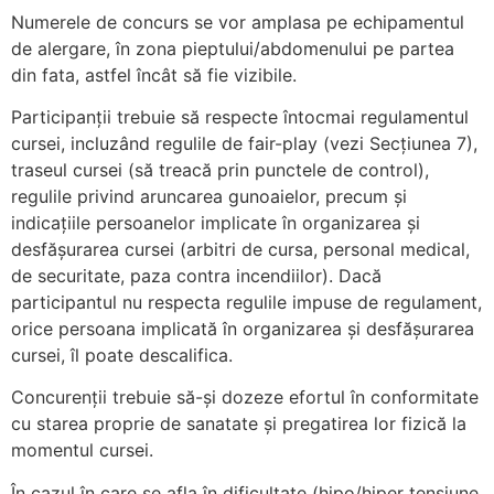
Numerele de concurs se vor amplasa pe echipamentul
de alergare, în zona pieptului/abdomenului pe partea
din fata, astfel încât să fie vizibile.
Participanții trebuie să respecte întocmai regulamentul
cursei, incluzând regulile de fair-play (vezi Secțiunea 7),
traseul cursei (să treacă prin punctele de control),
regulile privind aruncarea gunoaielor, precum și
indicațiile persoanelor implicate în organizarea și
desfășurarea cursei (arbitri de cursa, personal medical,
de securitate, paza contra incendiilor). Dacă
participantul nu respecta regulile impuse de regulament,
orice persoana implicată în organizarea și desfășurarea
cursei, îl poate descalifica.
Concurenții trebuie să-și dozeze efortul în conformitate
cu starea proprie de sanatate și pregatirea lor fizică la
momentul cursei.
În cazul în care se afla în dificultate (hipo/hiper tensiune,